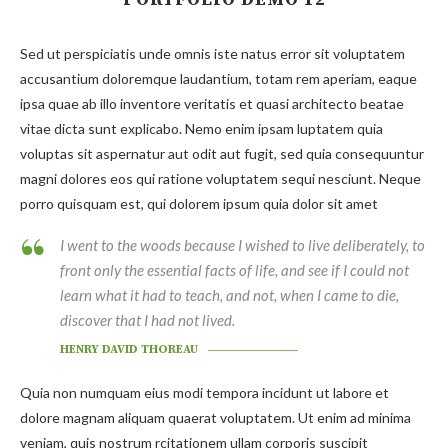
Sed ut perspiciatis unde omnis iste natus error sit voluptatem
accusantium doloremque laudantium, totam rem aperiam, eaque
ipsa quae ab illo inventore veritatis et quasi architecto beatae
vitae dicta sunt explicabo. Nemo enim ipsam luptatem quia
voluptas sit aspernatur aut odit aut fugit, sed quia consequuntur
magni dolores eos qui ratione voluptatem sequi nesciunt. Neque
porro quisquam est, qui dolorem ipsum quia dolor sit amet
I went to the woods because I wished to live deliberately, to
front only the essential facts of life, and see if I could not
learn what it had to teach, and not, when I came to die,
discover that I had not lived.
HENRY DAVID THOREAU
Quia non numquam eius modi tempora incidunt ut labore et
dolore magnam aliquam quaerat voluptatem. Ut enim ad minima
veniam, quis nostrum rcitationem ullam corporis suscipit