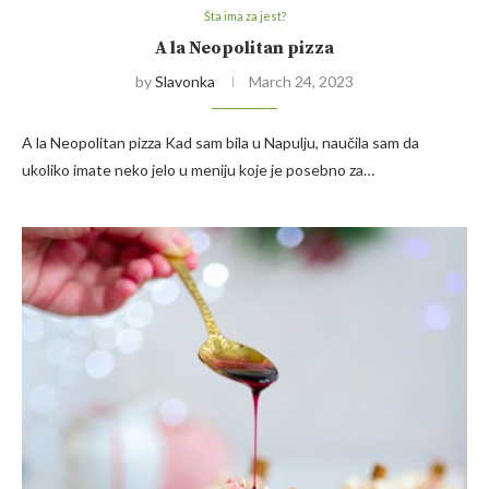
Šta ima za jest?
A la Neopolitan pizza
by
Slavonka
March 24, 2023
A la Neopolitan pizza Kad sam bila u Napulju, naučila sam da
ukoliko imate neko jelo u meniju koje je posebno za…