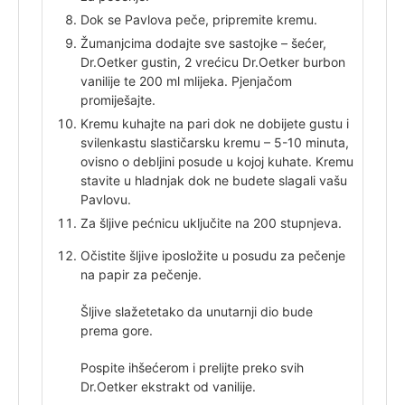
Dok se Pavlova peče, pripremite kremu.
Žumanjcima dodajte sve sastojke – šećer,
Dr.Oetker gustin, 2 vrećicu Dr.Oetker burbon
vanilije te 200 ml mlijeka. Pjenjačom
promiješajte.
Kremu kuhajte na pari dok ne dobijete gustu i
svilenkastu slastičarsku kremu – 5-10 minuta,
ovisno o debljini posude u kojoj kuhate. Kremu
stavite u hladnjak dok ne budete slagali vašu
Pavlovu.
Za šljive pećnicu uključite na 200 stupnjeva.
Očistite šljive i
posložite u posudu za pečenje
na papir za pečenje.
Šljive slažete
tako da unutarnji dio bude
prema gore.
Pospite ih
šećerom i prelijte preko svih
Dr.Oetker ekstrakt od vanilije.