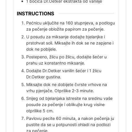
1
bočica
Dr.Oetker ekstrakta od vanilije
INSTRUCTIONS
Pećnicu uključite na 160 stupnjeva, a podlogu
za pečenje obložite papirom za pečenje.
U posudu za miksanje dodajte bjelanjke i
prstohvat soli. Miksajte ih dok se ne zapjene i
dok ne pobijele.
Postepeno, žlicu po žlicu, dodajte šećer u
prahu uz konstantno miksanje.
Dodajte Dr.Oetker vanilin šećer i 1 žlicu
Dr.Oetker gustina.
Miksajte dok ne dobijete čvrste vrhove na
vrhu pjenjače. Otprilike 2-3 minute.
Snijeg od bjelanjaka istresite na sredinu vaše
posude za pečenje i oblikujte krug visine
otprilike 5 cm.
Pavlovu pecite 60 minuta, a nakon pečenja ju
pustite da se u potpunosti ohladi na podlozi
za pečenje.