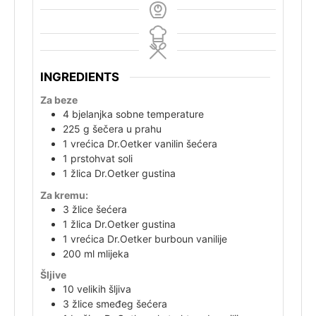
INGREDIENTS
Za beze
4
bjelanjka
sobne temperature
225
g
šečera u prahu
1
vrećica
Dr.Oetker vanilin šećera
1
prstohvat
soli
1
žlica
Dr.Oetker gustina
Za kremu:
3
žlice
šećera
1
žlica
Dr.Oetker gustina
1
vrećica
Dr.Oetker burboun vanilije
200
ml
mlijeka
Šljive
10
velikih
šljiva
3 žlice
smeđeg
šećera