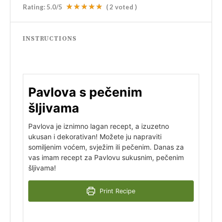
Rating:
5.0
/5
(
2
voted )
INSTRUCTIONS
Pavlova s pečenim
šljivama
Pavlova je iznimno lagan recept, a izuzetno
ukusan i dekorativan! Možete ju napraviti
s
omiljenim voćem, svježim ili pečenim. Danas za
vas imam recept za Pavlovu s
ukusnim, pečenim
šljivama!
Print Recipe