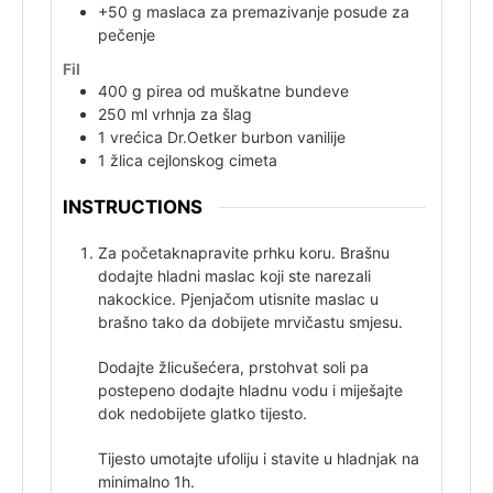
+50 g
maslaca
za premazivanje posude za
pečenje
Fil
400
g
pirea od muškatne bundeve
250
ml
vrhnja za šlag
1
vrećica
Dr.Oetker burbon vanilije
1
žlica
cejlonskog cimeta
INSTRUCTIONS
Za početak
napravite prhku koru. Brašnu
dodajte hladni maslac koji ste narezali
na
kockice. Pjenjačom utisnite maslac u
brašno tako da dobijete mrvičastu smjesu.
Dodajte žlicu
šećera, prstohvat soli pa
postepeno dodajte hladnu vodu i miješajte
dok ne
dobijete glatko tijesto.
Tijesto umotajte u
foliju i stavite u hladnjak na
minimalno 1h.