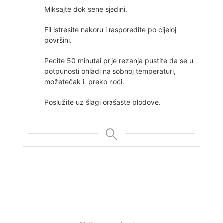
Miksajte dok se
ne sjedini.
Fil istresite na
koru i rasporedite po cijeloj
površini.
Pecite 50 minuta
i prije rezanja pustite da se u
potpunosti ohladi na sobnoj temperaturi,
možete
čak i preko noći.
Poslužite uz šlag
i orašaste plodove.