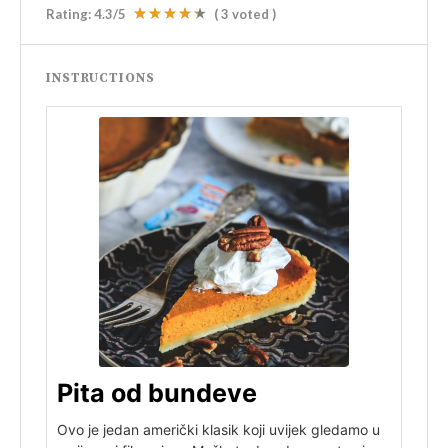
Rating:
4.3
/5
(
3
voted )
INSTRUCTIONS
Pita od bundeve
Ovo je jedan američki klasik koji uvijek gledamo u