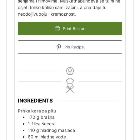
serijama i filmovima. Muškatna
bundeva se tu ni ne
osjeti toliko koliko sami začini, a ona daje tu
neodoljivu
boju i kremoznost.
Print Recipe
Pin Recipe
INGREDIENTS
Prhka kora za pitu
170
g
brašna
1
žlica
šećera
110
g
hladnog maslaca
60
ml
hladne vode