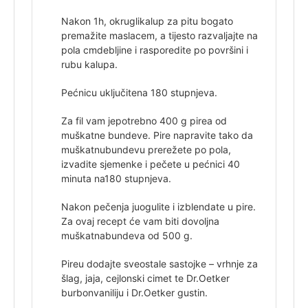
Nakon 1h, okrugli
kalup za pitu bogato
premažite maslacem, a tijesto razvaljajte na
pola cm
debljine i rasporedite po površini i
rubu kalupa.
Pećnicu uključite
na 180 stupnjeva.
Za fil vam je
potrebno 400 g pirea od
muškatne bundeve. Pire napravite tako da
muškatnu
bundevu prerežete po pola,
izvadite sjemenke i pečete u pećnici 40
minuta na
180 stupnjeva.
Nakon pečenja ju
ogulite i izblendate u pire.
Za ovaj recept će vam biti dovoljna
muškatna
bundeva od 500 g.
Pireu dodajte sve
ostale sastojke – vrhnje za
šlag, jaja, cejlonski cimet te Dr.Oetker
burbon
vaniliju i Dr.Oetker gustin.