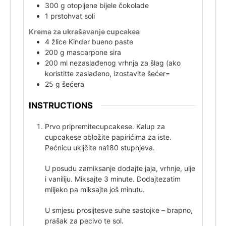
300
g
otopljene bijele čokolade
1
prstohvat
soli
Krema za ukrašavanje cupcakea
4
žlice
Kinder bueno paste
200
g
mascarpone sira
200
ml
nezaslađenog vrhnja za šlag (ako
koristitte zaslađeno, izostavite šećer=
25
g
šećera
INSTRUCTIONS
Prvo pripremite
cupcakese. Kalup za
cupcakese obložite papirićima za iste.
Pećnicu ukljčite na
180 stupnjeva.
U posudu za
miksanje dodajte jaja, vrhnje, ulje
i vaniliju. Miksajte 3 minute. Dodajte
zatim
mlijeko pa miksajte još minutu.
U smjesu prosijte
sve suhe sastojke – brapno,
prašak za pecivo te sol.