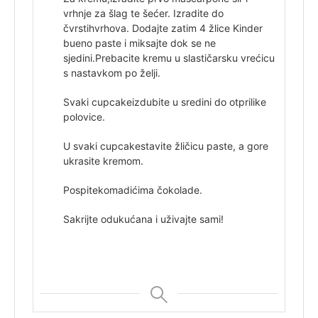
vrhnje za šlag te šećer. Izradite do
čvrstih
vrhova. Dodajte zatim 4 žlice Kinder
bueno paste i miksajte dok se ne
sjedini.
Prebacite kremu u slastičarsku vrećicu
s nastavkom po želji.
Svaki cupcake
izdubite u sredini do otprilike
polovice.
U svaki cupcake
stavite žličicu paste, a gore
ukrasite kremom.
Pospite
komadićima čokolade.
Sakrijte od
ukućana i uživajte sami!