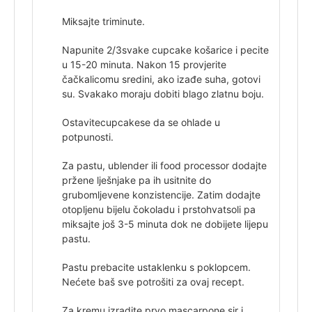
Miksajte tri
minute.
Napunite 2/3
svake cupcake košarice i pecite
u 15-20 minuta. Nakon 15 provjerite
čačkalicom
u sredini, ako izađe suha, gotovi
su. Svakako moraju dobiti blago zlatnu boju.
Ostavite
cupcakese da se ohlade u
potpunosti.
Za pastu, u
blender ili food processor dodajte
pržene lješnjake pa ih usitnite do
grubo
mljevene konzistencije. Zatim dodajte
otopljenu bijelu čokoladu i prstohvat
soli pa
miksajte još 3-5 minuta dok ne dobijete lijepu
pastu.
Pastu prebacite u
staklenku s poklopcem.
Nećete baš sve potrošiti za ovaj recept.
Za kremu,
izradite prvo mascarpone sir i