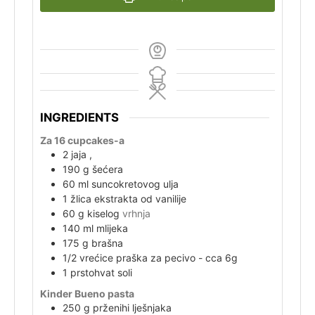
INGREDIENTS
Za 16 cupcakes-a
2
jaja
,
190
g
šećera
60
ml
suncokretovog ulja
1
žlica
ekstrakta od vanilije
60
g
kiselog
vrhnja
140
ml
mlijeka
175
g
brašna
1/2
vrećice
praška za pecivo - cca 6g
1
prstohvat
soli
Kinder Bueno pasta
250
g
prženihi lješnjaka