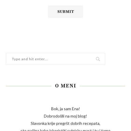
O MENI
Bok, ja sam Ena!
Dobrodošlli na moj blog!
Slavonka krije pregršt dobrih recepata,
sto načina kako iskoristiti svinjsku mast i tu i tamo