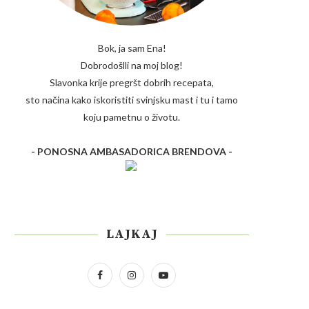
Bok, ja sam Ena!
Dobrodošlli na moj blog!
Slavonka krije pregršt dobrih recepata,
sto načina kako iskoristiti svinjsku mast i tu i tamo
koju pametnu o životu.
- PONOSNA AMBASADORICA BRENDOVA -
LAJKAJ