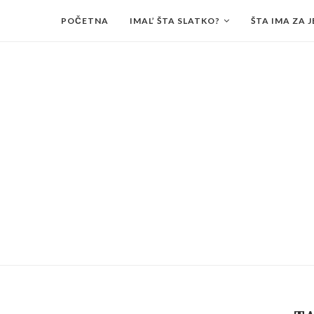
POČETNA
IMAL’ ŠTA SLATKO?
ŠTA IMA ZA J