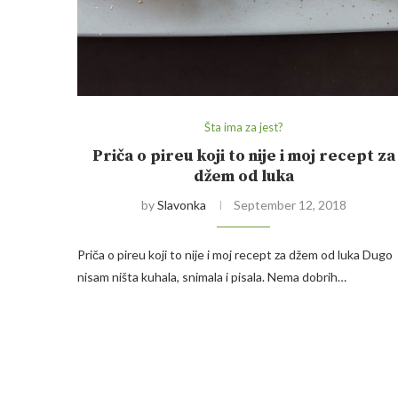
Šta ima za jest?
Priča o pireu koji to nije i moj recept za
džem od luka
by
Slavonka
September 12, 2018
Priča o pireu koji to nije i moj recept za džem od luka Dugo
nisam ništa kuhala, snimala i pisala. Nema dobrih…