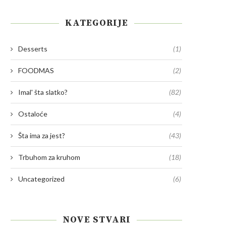
KATEGORIJE
Desserts
(1)
FOODMAS
(2)
Imal' šta slatko?
(82)
Ostaloće
(4)
Šta ima za jest?
(43)
Trbuhom za kruhom
(18)
Uncategorized
(6)
NOVE STVARI