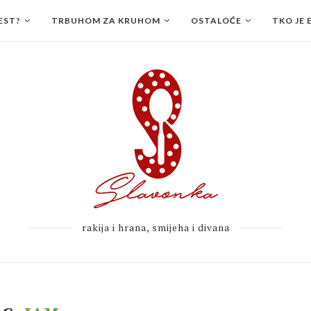
EST?
TRBUHOM ZA KRUHOM
OSTALOĆE
TKO JE 
rakija i hrana, smijeha i divana