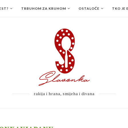
EST?
TRBUHOM ZA KRUHOM
OSTALOĆE
TKO JE 
rakija i hrana, smijeha i divana