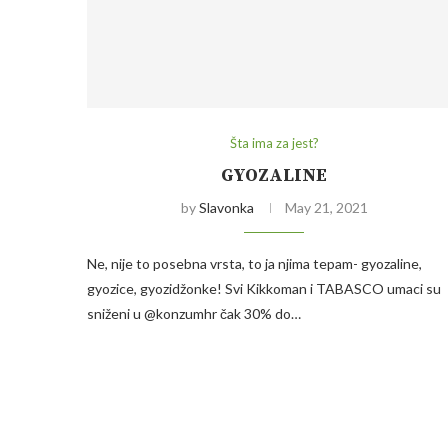
Šta ima za jest?
GYOZALINE
by
Slavonka
May 21, 2021
Ne, nije to posebna vrsta, to ja njima tepam- gyozaline,
gyozice, gyozidžonke! Svi Kikkoman i TABASCO umaci su
sniženi u @konzumhr čak 30% do…