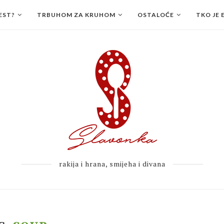
EST?
TRBUHOM ZA KRUHOM
OSTALOĆE
TKO JE 
rakija i hrana, smijeha i divana