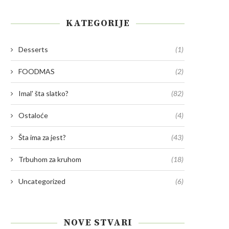
KATEGORIJE
Desserts
(1)
FOODMAS
(2)
Imal' šta slatko?
(82)
Ostaloće
(4)
Šta ima za jest?
(43)
Trbuhom za kruhom
(18)
Uncategorized
(6)
NOVE STVARI