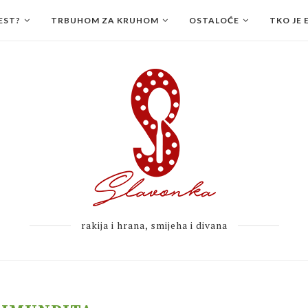
EST?
TRBUHOM ZA KRUHOM
OSTALOĆE
TKO JE 
rakija i hrana, smijeha i divana