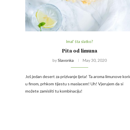
Imal' šta slatko?
Pita od limuna
by
Slavonka
May 30, 2020
Još jedan desert za prizivanje ljeta! Ta aroma limunove kori
u finom, prhkom tijestu s maslacem! Uh! Vjerujem da si
možete zamisliti tu kombinaciju!