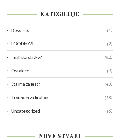
KATEGORIJE
Desserts
(1)
FOODMAS
(2)
Imal' šta slatko?
(82)
Ostaloće
(4)
Šta ima za jest?
(43)
Trbuhom za kruhom
(18)
Uncategorized
(6)
NOVE STVARI