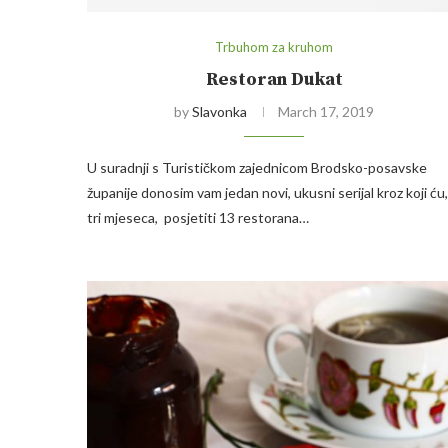
Trbuhom za kruhom
Restoran Dukat
by
Slavonka
March 17, 2019
U suradnji s Turističkom zajednicom Brodsko-posavske
županije donosim vam jedan novi, ukusni serijal kroz koji ću,
tri mjeseca, posjetiti 13 restorana…