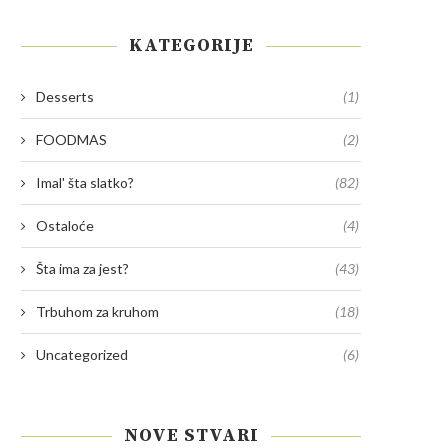
KATEGORIJE
Desserts
(1)
FOODMAS
(2)
Imal' šta slatko?
(82)
Ostaloće
(4)
Šta ima za jest?
(43)
Trbuhom za kruhom
(18)
Uncategorized
(6)
NOVE STVARI