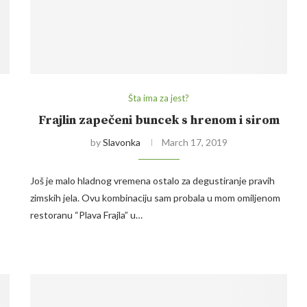
Šta ima za jest?
Frajlin zapečeni buncek s hrenom i sirom
by
Slavonka
March 17, 2019
Još je malo hladnog vremena ostalo za degustiranje pravih
zimskih jela. Ovu kombinaciju sam probala u mom omiljenom
restoranu “Plava Frajla” u…