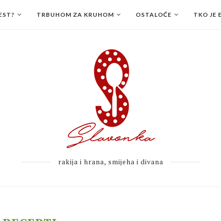
EST?
TRBUHOM ZA KRUHOM
OSTALOĆE
TKO JE 
rakija i hrana, smijeha i divana