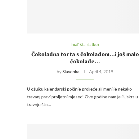
Imal' šta slatko?
Čokoladna torta s čokoladom…i još malo
čokolade…
by
Slavonka
April 4, 2019
U ožujku kalendarski počinje proljeće ali meni je nekako
travanj pravi proljetni mjesec! Ove godine nam je i Uskrs u
travnju što…