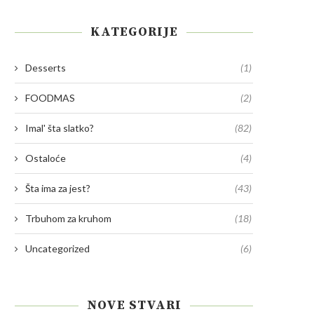
KATEGORIJE
Desserts
(1)
FOODMAS
(2)
Imal' šta slatko?
(82)
Ostaloće
(4)
Šta ima za jest?
(43)
Trbuhom za kruhom
(18)
Uncategorized
(6)
NOVE STVARI