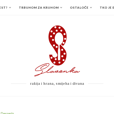
EST?
TRBUHOM ZA KRUHOM
OSTALOĆE
TKO JE 
rakija i hrana, smijeha i divana
Desserts