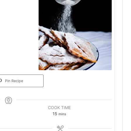
Pin Recipe
COOK TIME
15
mins