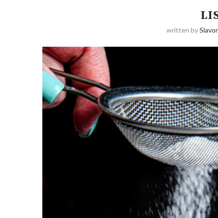
LI
written by
Slavo