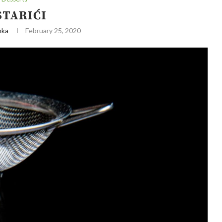
STARIĆI
nka
February 25, 2020