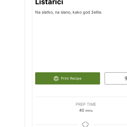
Listarići
Na slatko, na slano, kako god želite.
Print Recipe
PREP TIME
40
mins